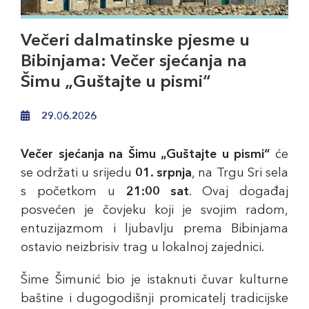
Večeri dalmatinske pjesme u
Bibinjama: Večer sjećanja na
Šimu „Guštajte u pismi“
29.06.2026
Večer sjećanja na Šimu „Guštajte u pismi“
će
se održati u srijedu
01. srpnja
, na Trgu Sri sela
s početkom u
21:00 sat
. Ovaj događaj
posvećen je čovjeku koji je svojim radom,
entuzijazmom i ljubavlju prema Bibinjama
ostavio neizbrisiv trag u lokalnoj zajednici.
Šime Šimunić bio je istaknuti čuvar kulturne
baštine i dugogodišnji promicatelj tradicijske