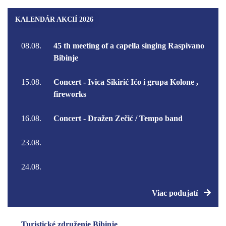
KALENDÁR AKCIÍ 2026
08.08.
45 th meeting of a capella singing Raspivano
Bibinje
15.08.
Concert - Ivica Sikirić Ićo i grupa Kolone ,
fireworks
16.08.
Concert - Dražen Zečić / Tempo band
23.08.
24.08.
Viac podujatí
Turistické združenie Bibinje