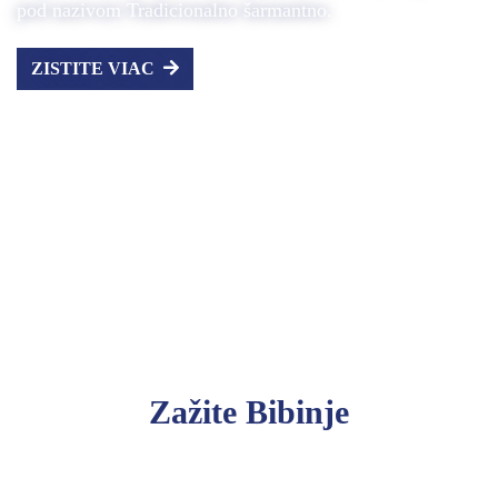
pod nazivom Tradicionalno šarmantno.
ZISTITE VIAC
Zažite Bibinje