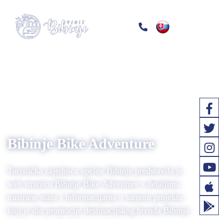
Bibinje Bike Adventure
Turistička zajednica općine Bibinje predstavila je
web stranicu Bibinje Bike Adventure s detaljima
trasirane staze i informacijama o samom projektu
koji je dio promocije destinacijskog brenda Bibinja