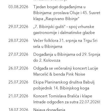
03.08.2026
Tjedan bogat događanjima u
Bibinjama: proslava Oluje i 45. Susret
klapa „Raspivano Bibinje“
29.07.2026
„7. Bibinjski gušti“ – spoj vrhunske
gastronomije i dalmatinske glazbe
28.07.2026
Večer folklora 31. srpnja na Trgu Sri
sela u Bibinjama
27.07.2026
Događanja u Bibinjama od 29. Srpnja
do 2. Kolovoza
26.07.2026
Odgađa se večerašnji koncert Lucije
Marcelić & benda Pink Noise
25.07.2026
Ekipa Planinarskog društva Babulj
pobjednik 14. Bibinjskog koga
21.07.2026
Koncert Tomislava Bralića i klape
Intrade odgođen za sutra 22.07.2026!
18.07.2026
Najava događanja